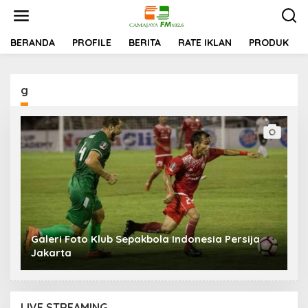
Lewati
ke
konten
BERANDA
PROFILE
BERITA
RATE IKLAN
PRODUK
g
Galeri Foto Klub Sepakbola Indonesia Persija
Jakarta
LIVE STREAMING