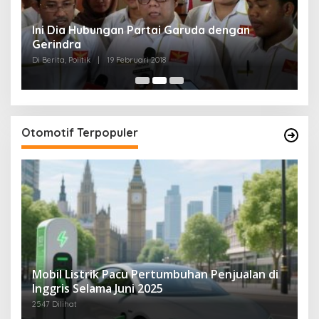
Ini Dia Hubungan Partai Garuda dengan
S
Gerindra
Y
Di Berita, Politik
|
19 Februari 2018
Di 
Otomotif Terpopuler
Mobil Listrik Pacu Pertumbuhan Penjualan di
Inggris Selama Juni 2025
2547 Dilihat