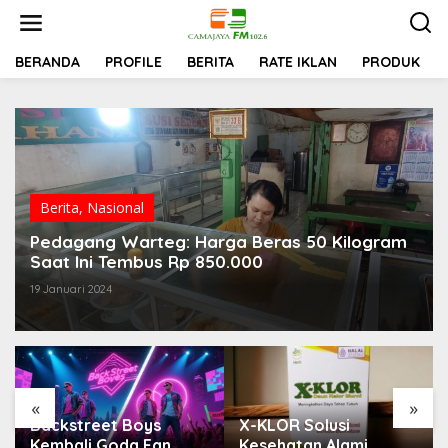
Lewati
ke
konten
BERANDA
PROFILE
BERITA
RATE IKLAN
PRODUK
Berita
,
Nasional
Pedagang Warteg: Harga Beras 50 Kilogram
Saat Ini Tembus Rp 850.000
19 Januari 2024
«
»
Backstreet Boys
X-KLOR Solusi
Kembali Goda Fan
Kesehatan Alami