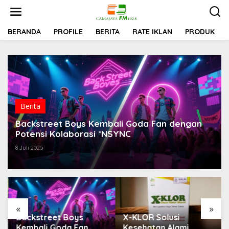
Lewati
ke
konten
BERANDA
PROFILE
BERITA
RATE IKLAN
PRODUK
Berita
Backstreet Boys Kembali Goda Fan dengan
Potensi Kolaborasi *NSYNC
8 Juli 2025
«
»
Backstreet Boys
X-KLOR Solusi
Kembali Goda Fan
Kesehatan Alami